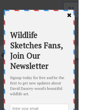
ME
NU
David Dancey-Wood
Wildlife Art in Graphite