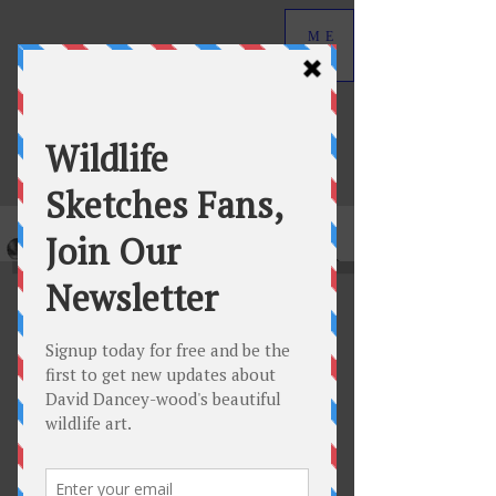
ME
NU
David Dancey-Wood
Wildlife Art in Graphite
Nouveautés, Derniers
tirages publiés
Voir tous les derniers
tirages publiés
par David Dancey-Wood,